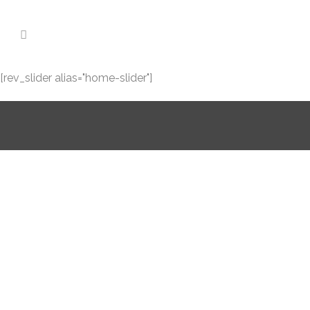
[rev_slider alias="home-slider"]